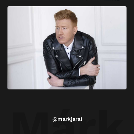
Márk
@markjarai