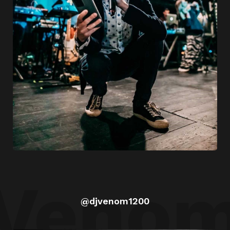
Veno
@djvenom1200