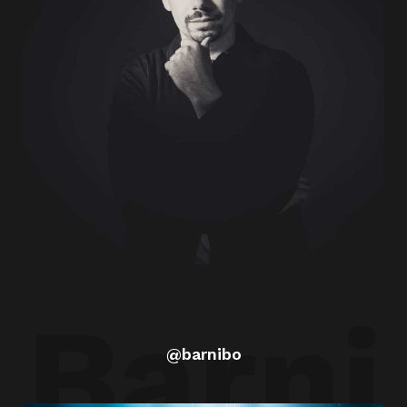
Barni
@barnibo