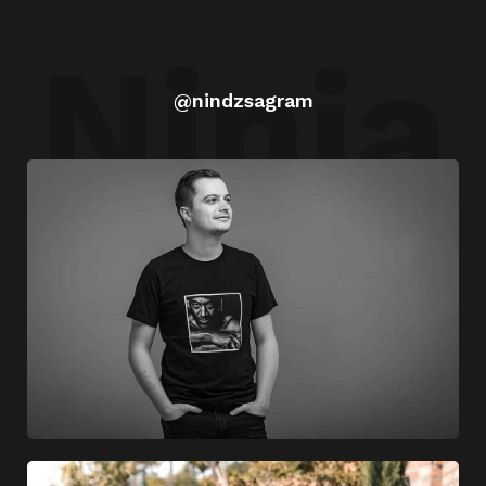
Ninja
@nindzsagram