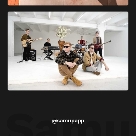
Samu
@samupapp